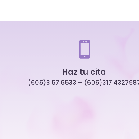

Haz tu cita
(605)3 57 6533 – (605)317 432798